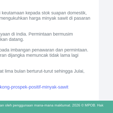
ri keutamaan kepada stok suapan domestik,
 mengukuhkan harga minyak sawit di pasaran
ayaan di India. Permintaan bermusim
akan datang.
daripada imbangan penawaran dan permintaan.
aran dijangka memuncak tidak lama lagi
ima bulan berturut-turut sehingga Julai,
ong-prospek-positif-minyak-sawit
abkan oleh penggunaan mana-mana maklumat. 2026 © MPOB. Hak