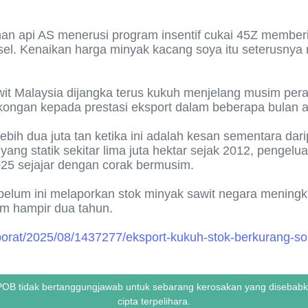
han api AS menerusi program insentif cukai 45Z membe
sel. Kenaikan harga minyak kacang soya itu seterusnya
wit Malaysia dijangka terus kukuh menjelang musim per
kongan kepada prestasi eksport dalam beberapa bulan 
k lebih dua juta tan ketika ini adalah kesan sementara 
ang statik sekitar lima juta hektar sejak 2012, pengelu
25 sejajar dengan corak bermusim.
um ini melaporkan stok minyak sawit negara meningkat l
lam hampir dua tahun.
orat/2025/08/1437277/eksport-kukuh-stok-berkurang-sok
 MPOB tidak bertanggungjawab untuk sebarang kerosakan yang diseb
cipta terpelihara.